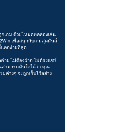
้ทุกเกม ด้วยโหมดทดลองเล่น
2Win เพื่อสนุกกับเกมสุดมันส์
แตกง่ายที่สุด
ค่าย ไม่ต้องฝาก ไม่ต้องแชร์
คุณสามารถมั่นใจได้ว่า คุณ
รรมต่างๆ จะถูกเก็บไว้อย่าง