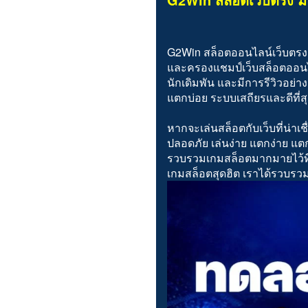
G2Win สล็อตออนไลน์เว็บตรง ที
และครองแชมป์เว็บสล็อตออนไลน
นักเดิมพัน และมีการรีวิวอย่าง
แตกบ่อย ระบบเสถียรและดีที่ส
หากจะเล่นสล็อตกับเว็บที่น่าเ
ปลอดภัย เล่นง่าย แตกง่าย แตก
รวบรวมเกมสล็อตมากมายไว้ที่
เกมสล็อตสุดฮิต เราได้รวบรวมท