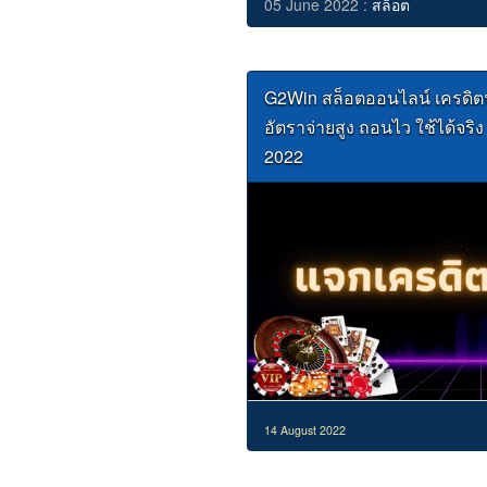
05 June 2022 :
สล็อต
G2Win สล็อตออนไลน์ เครดิตฟร
อัตราจ่ายสูง ถอนไว ใช้ได้จริง 
2022
14 August 2022