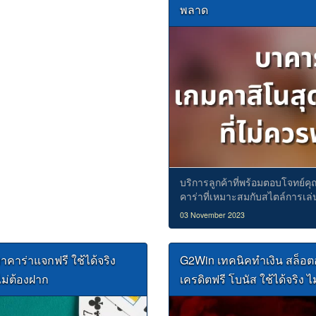
พลาด
บริการลูกค้าที่พร้อมตอบโจทย์ค
คาร่าที่เหมาะสมกับสไตล์การเล่น
03 November 2023
คาร่าแจกฟรี ใช้ได้จริง
G2Win เทคนิคทำเงิน สล็อตออ
ม่ต้องฝาก
เครดิตฟรี โบนัส ใช้ได้จริง ไ