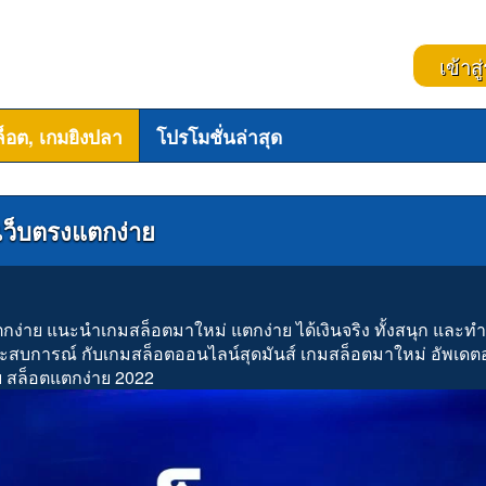
เข้าส
็อต, เกมยิงปลา
โปรโมชั่นล่าสุด
เว็บตรงแตกง่าย
ง่าย แนะนำเกมสล็อตมาใหม่ แตกง่าย ได้เงินจริง ทั้งสนุก และทำเงิ
ระสบการณ์ กับเกมสล็อตออนไลน์สุดมันส์ เกมสล็อตมาใหม่ อัพเด
บ สล็อตแตกง่าย 2022