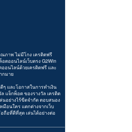
ีคุณภาพ ไม่มีโกง เครดิตฟรี
ง สล็อตออนไลน์เว็บตรง G2Win
็อตออนไลน์ด้วยเครดิตฟรี และ
กมากมาย
่นดีๆ และโอกาสในการทำเงิน
ล แจ็กพ็อต ของรางวัล เครดิต
ล่นอย่างไร้ขีดจำกัด ตอบสนอง
่เหมือนใคร แตกต่างจากเว็บ
ที่ดีที่สุด เล่นได้อย่างต่อ