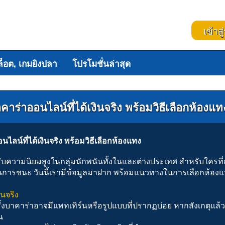
เข้าส
ล็อต, เกมยิงปลา
โปรโมชั่นล่าสุด
าร่าออนไลน์ที่ได้เงินจริง พร้อมวิธีเลือกห้องแท
ลน์ที่ได้เงินจริง พร้อมวิธีเลือกห้องแทง
้รับความนิยมสูงในกลุ่มนักพนันทั้งในและต่างประเทศ สำหรับใคร
ในการชนะ วันนี้เรามีข้อมูลมาฝาก พร้อมแนวทางในการเลือกห้องแ
ินจริง
งบาคาร่าอาจมีแพทเทิร์นหรือรูปแบบที่ปรากฏบ่อย หากสังเกตุแล้วมี
น