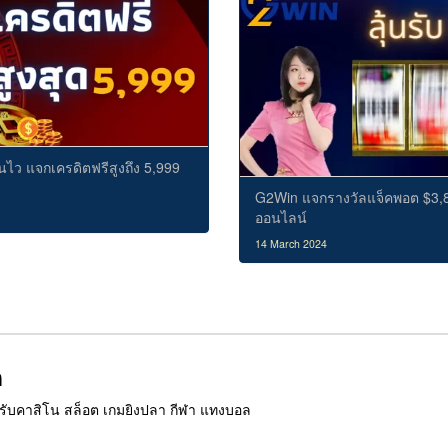
นไว แจกเครดิตฟรีสูงถึง 5,999
G2Win แจกรางวัลแจ็คพอต $3,
ออนไลน์
14 March 2024
ด
รับคาสิโน สล็อต เกมยิงปลา กีฬา แทงบอล