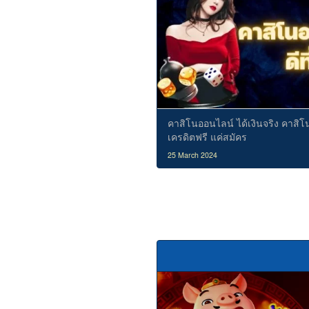
คาสิโนออนไลน์ ได้เงินจริง คาสิโน
เครดิตฟรี แค่สมัคร
25 March 2024