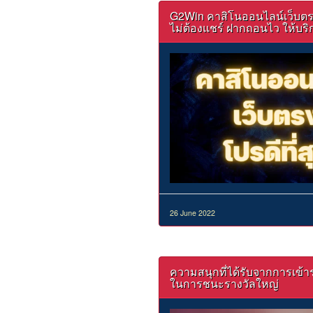
G2Win คาสิโนออนไลน์เว็บตรง
ไม่ต้องแชร์ ฝากถอนไว ให้บริ
26 June 2022
ความสนุกที่ได้รับจากการเข้
ในการชนะรางวัลใหญ่