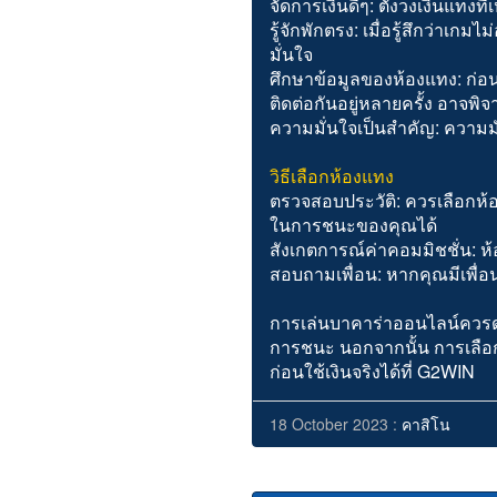
จัดการเงินดีๆ: ตั้งวงเงินแทง
รู้จักพักตรง: เมื่อรู้สึกว่าเก
มั่นใจ
ศึกษาข้อมูลของห้องแทง: ก่
ติดต่อกันอยู่หลายครั้ง อาจพ
ความมั่นใจเป็นสำคัญ: ความม
วิธีเลือกห้องแทง
ตรวจสอบประวัติ: ควรเลือกห้องท
ในการชนะของคุณได้
สังเกตการณ์ค่าคอมมิชชั่น: ห
สอบถามเพื่อน: หากคุณมีเพื่
การเล่นบาคาร่าออนไลน์ควรดำ
การชนะ นอกจากนั้น การเลือ
ก่อนใช้เงินจริงได้ที่
G2WIN
18 October 2023 :
คาสิโน