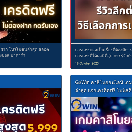
งฝาก โปรโมชั่นล่าสุด สล็อต
การแทงบอลเป็นเรื่องที่ต้องมีการ
ทงบอล บาคาร่า
การแทงที่ได้ผลดีที่สุด การรู้จัก
และค่ายเดิมพันที่ดี
18 October 2023
G2Win คาสิโนออนไลน์ เกมเซ็ก
ล่าสุด แจกเครดิตฟรี โบนัสคื