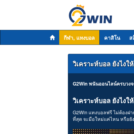
กีฬา, แทงบอล
คาสิโน
ส
วิเคราะห์บอล ยังไงใ
G2Win พนันออนไลน์ครบวงจร 
วิเคราะห์บอล ยังไงใ
G2Win แทงบอลฟรี ไม่ต้องฝาก
ที่สุด จะมือใหม่แค่ไหน หรือ