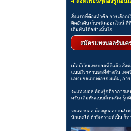
4 สิ่งที่เพื่อนๆต้องรู้
สิ่งแรกที่ต้องทำคือ การเลือกเว
ติดอันดับ เว็บพนันออนไลน์ ดีท
เดิมพันได้อย่างมั่นใจ
สมัครแทงบอลรับเคร
เมื่อมีเว็บแทงบอลที่ดีแล้ว สิ
แบบมีราคาบอลที่ต่างกัน เทคนิ
แทงบอลแบบต่อรองแต้ม, การ
จะแทงบอล ต้องรู้กติกาการเล่
ครับ เดิมพันแบบมีเทคนิค รู้
จะแทงบอล ต้องดูบอลก่อน! เพ
นักเตะได้ ถ้าวิเคราะห์เป็น ก