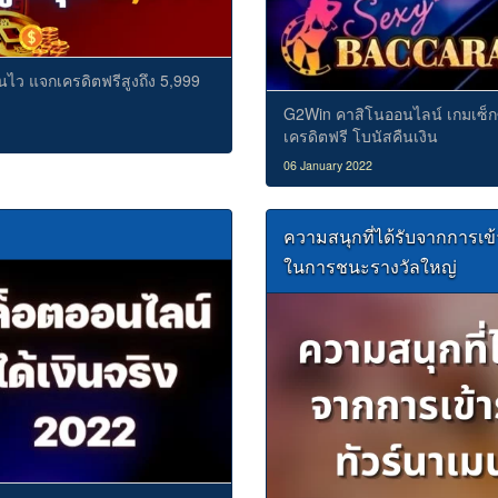
นไว แจกเครดิตฟรีสูงถึง 5,999
G2Win คาสิโนออนไลน์ เกมเซ็กซี่ 
เครดิตฟรี โบนัสคืนเงิน
06 January 2022
ความสนุกที่ได้รับจากการเข
ในการชนะรางวัลใหญ่