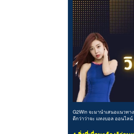
G2Win จะมานำเสนอแนวทางการ
ดีกว่าว่าจะ แทงบอล ออนไลน์ 