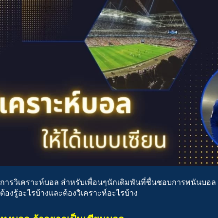
วิเคราะห์บอล สำหรับเพื่อนๆนักเดิมพันที่ชื่นชอบการพนันบอล
ต้องรู้อะไรบ้างและต้องวิเคราะห์อะไรบ้าง