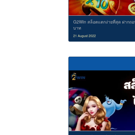
G2Win สล็อตแตกง่ายที่สุด ฝากถอ
บาท
21 August 2022