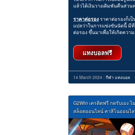
แล้วได้เงินวางเดิมพันคืนส่วน
ราคาต่อรอง
ราคาต่อรองก็เป็น
แปลว่าในการแข่งขันนัดนี้ มีท
ต่อรอง ขึ้นมาเพื่อให้เกิดความ
แทงบอลฟรี
14 March 2024 :
กีฬา แทงบอล
G2Win เครดิตฟรี กดรับเอง ไม
สล็อตออนไลน์ คาสิโนออนไลน