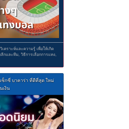
วิเคราะห์และความรู้ เพื่อให้เกิด
กับลีกและทีม, วิธีการเลือกการแทง,
ซี่ บาคาร่า ที่ดีที่สุด ใหม่
นเงิน