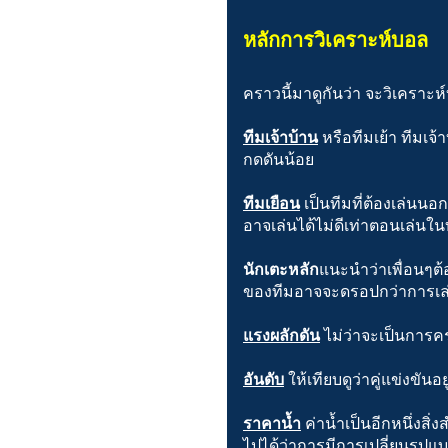
หลักการวิเคราะห์บอล
คราวนี้มาดูกันว่า จะวิเคราะห
ทีมเจ้าบ้าน
หรือทีมเย้า ทีมเจ
กดดันน้อย
ทีมเยือน
เป็นทีมที่ต้องเล่นน
อาจเล่นได้ไม่ดีเท่าตอนเล่นใน
นักเตะหลัก
แนะนำว่าเพื่อนๆต้
ของทีมอาจจะดรอปกว่าการเล
แรงผลักดัน
ไม่ว่าจะเป็นการค
อันดับ
ให้เทียบดูว่าคู่แข่งขันอ
ราคาน้ำ
ค่าน้ำเป็นอีกหนึ่งส
ไปได้ว่าการมีการเปลี่ยนรูปแบบ