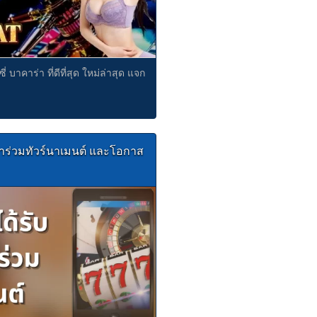
บาคาร่า ที่ดีที่สุด ใหม่ล่าสุด แจก
้าร่วมทัวร์นาเมนต์ และโอกาส